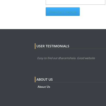
Booking Calendar
USER TESTIMONIALS
Easy to find out dharamshala. Good website
ABOUT US
About Us