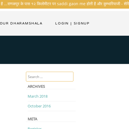
है ...राणकपुर के पास १२ किलोमीटर पर saddi gaon me होती है और कुम्भारियाजी - शेरिशा - त
YOUR DHARAMSHALA
LOGIN
|
SIGNUP
Search
ARCHIVES
March 2018
October 2016
META
Register