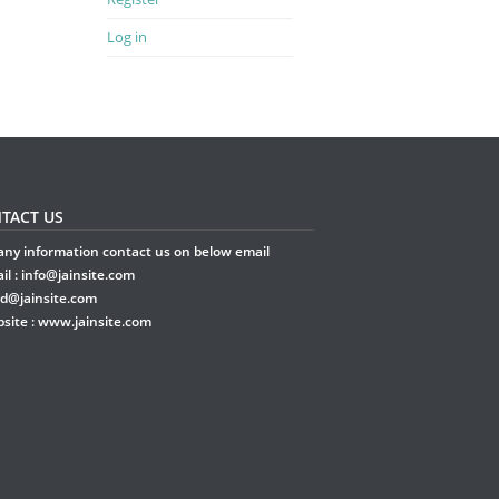
Log in
TACT US
any information contact us on below email
il :
info@jainsite.com
rd@jainsite.com
site :
www.jainsite.com