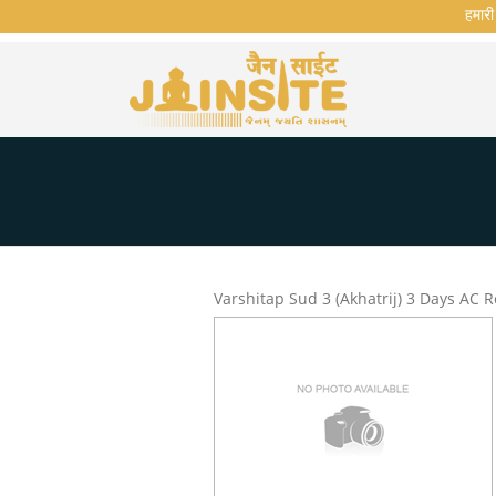
हमारी व
Varshitap Sud 3 (Akhatrij) 3 Days AC 