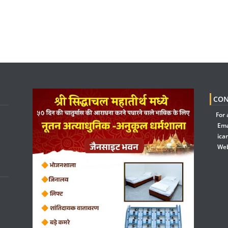
CON
For 
Ema
ica
Web