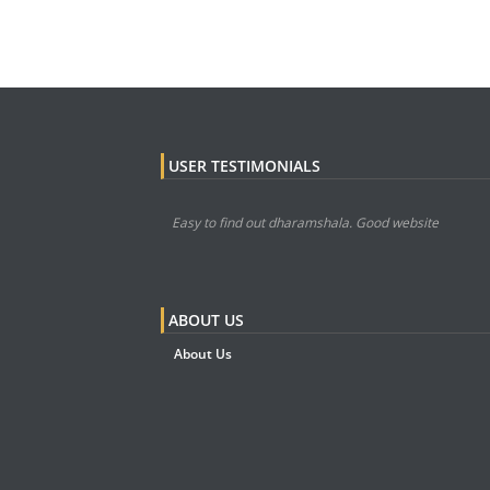
USER TESTIMONIALS
Easy to find out dharamshala. Good website
ABOUT US
About Us