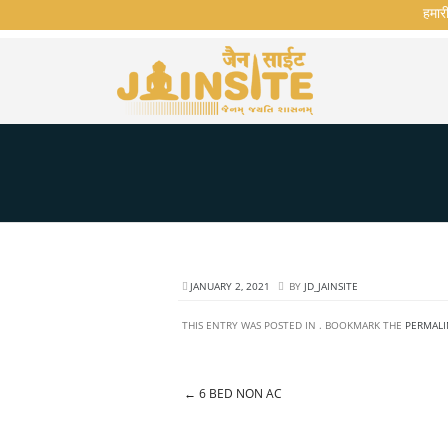
हमारी व
JANUARY 2, 2021
BY
JD_JAINSITE
THIS ENTRY WAS POSTED IN . BOOKMARK THE
PERMALI
←
6 BED NON AC
Post navigation