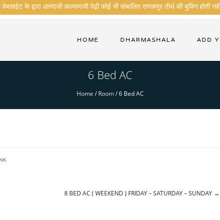
ेबसाईट के द्वारा आनंदजी कल्याणजी पेढ़ी कोई भी संचालित राणकपुर तीर्थ की बुकिंग होती नही
HOME
DHARMASHALA
ADD 
6 Bed AC
Home
/
Room
/
6 Bed AC
NK
.
8 BED AC ( WEEKEND ) FRIDAY – SATURDAY – SUNDAY
→