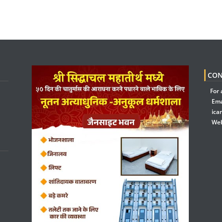
CON
For 
Ema
ica
Web