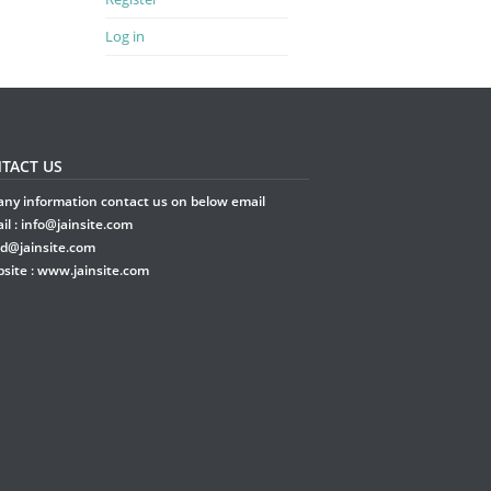
Log in
TACT US
any information contact us on below email
il :
info@jainsite.com
rd@jainsite.com
site :
www.jainsite.com