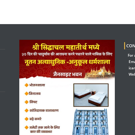
CON
For 
Ema
ica
Web