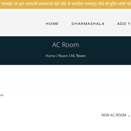
ेबसाईट के द्वारा आनंदजी कल्याणजी पेढ़ी कोई भी संचालित राणकपुर तीर्थ की बुकिंग होती नही
HOME
DHARMASHALA
ADD 
AC Room
Home
/
Room
/
AC Room
NK
.
NON AC ROOM
→