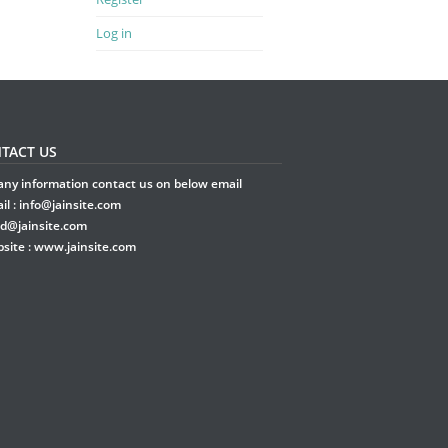
Log in
TACT US
any information contact us on below email
il :
info@jainsite.com
rd@jainsite.com
site :
www.jainsite.com