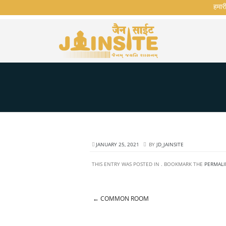
हमारी व
JANUARY 25, 2021
BY
JD_JAINSITE
THIS ENTRY WAS POSTED IN . BOOKMARK THE
PERMALI
←
COMMON ROOM
Post navigation