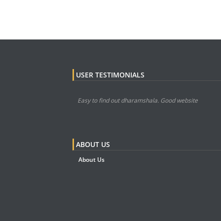
USER TESTIMONIALS
Easy to find out dharamshala. Good website
ABOUT US
About Us