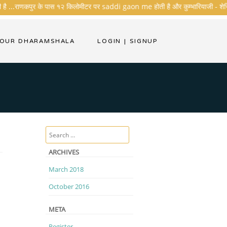
 है ...राणकपुर के पास १२ किलोमीटर पर saddi gaon me होती है और कुम्भारियाजी - शेरिशा - त
YOUR DHARAMSHALA
LOGIN
|
SIGNUP
Search
ARCHIVES
March 2018
October 2016
META
Register