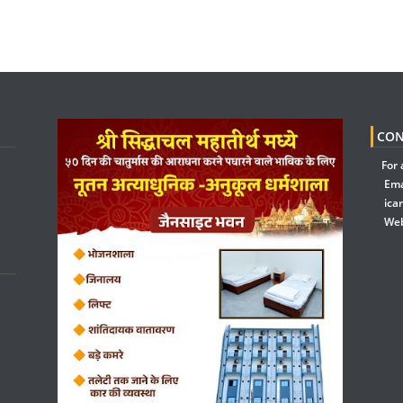
CON
For 
Ema
ica
Web