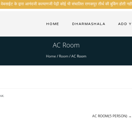
ेबसाईट के द्वारा आनंदजी कल्याणजी पेढ़ी कोई भी संचालित राणकपुर तीर्थ की बुकिंग होती नही 
HOME
DHARMASHALA
ADD 
AC Room
Home
/
Room
/
AC Room
NK
.
AC ROOM(5 PERSON)
→