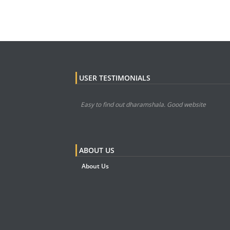
USER TESTIMONIALS
Easy to find out dharamshala. Good website
ABOUT US
About Us