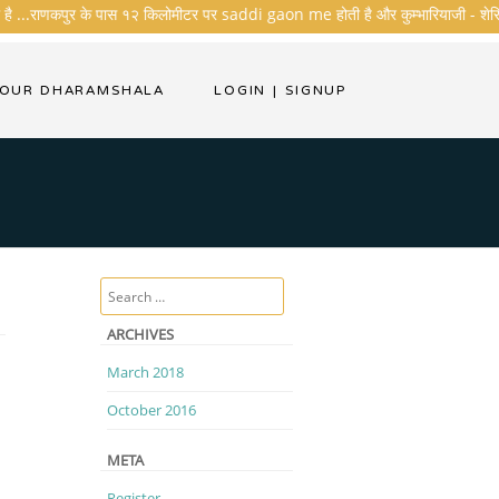
है ...राणकपुर के पास १२ किलोमीटर पर saddi gaon me होती है और कुम्भारियाजी - शेरिशा - त
YOUR DHARAMSHALA
LOGIN
|
SIGNUP
Search
ARCHIVES
March 2018
October 2016
META
Register