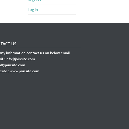
Log in
TACT US
any information contact us on below email
il :
info@jainsite.com
rd@jainsite.com
site :
www.jainsite.com