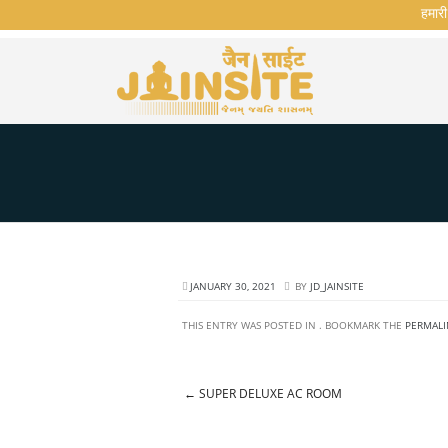
हमारी व
JANUARY 30, 2021
BY
JD_JAINSITE
THIS ENTRY WAS POSTED IN . BOOKMARK THE
PERMALI
←
SUPER DELUXE AC ROOM
Post navigation