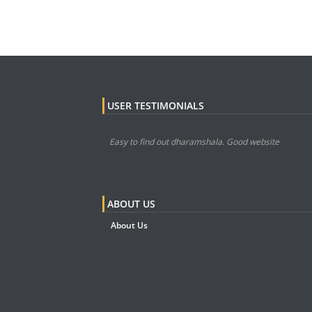
USER TESTIMONIALS
Easy to find out dharamshala. Good website
ABOUT US
About Us