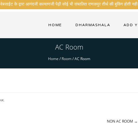
बसाईट के द्वारा आनंदजी कल्याणजी पेढ़ी कोई भी संचालित राणकपुर तीर्थ की बुकिंग होती नही 
HOME
DHARMASHALA
ADD 
AC Room
Home
/
Room
/
AC Room
NK
.
NON AC ROOM
→