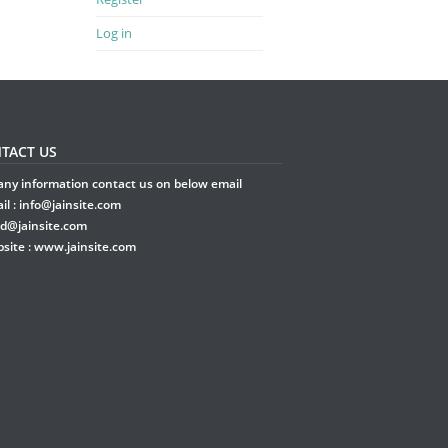
Log in
TACT US
any information contact us on below email
il :
info@jainsite.com
rd@jainsite.com
site :
www.jainsite.com