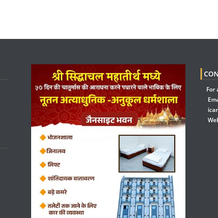
CON
For 
Ema
ica
Web