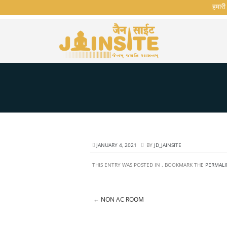
हमारी वे
JANUARY 4, 2021
BY
JD_JAINSITE
THIS ENTRY WAS POSTED IN . BOOKMARK THE
PERMALI
←
NON AC ROOM
Post navigation