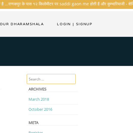
 है ...राणकपुर के पास १२ किलोमीटर पर saddi gaon me होती है और कुम्भारियाजी - शेरिशा - त
YOUR DHARAMSHALA
LOGIN
|
SIGNUP
Search
ARCHIVES
March 2018
October 2016
META
Register