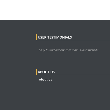
USER TESTIMONIALS
Easy to find out dharamshala. Good website
ABOUT US
About Us