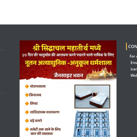
CON
For 
Ema
ica
Web