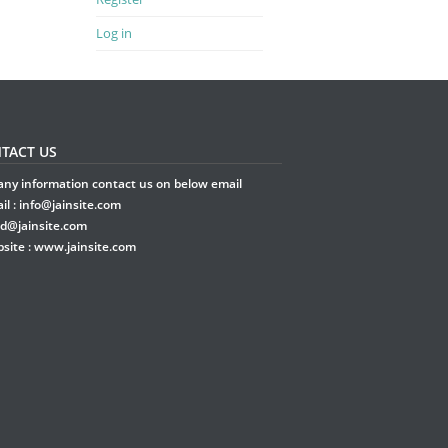
Log in
TACT US
any information contact us on below email
il :
info@jainsite.com
rd@jainsite.com
site :
www.jainsite.com