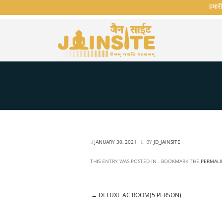
हमारी व
JANUARY 30, 2021
BY
JD_JAINSITE
THIS ENTRY WAS POSTED IN . BOOKMARK THE
PERMALI
←
DELUXE AC ROOM(5 PERSON)
Post navigation