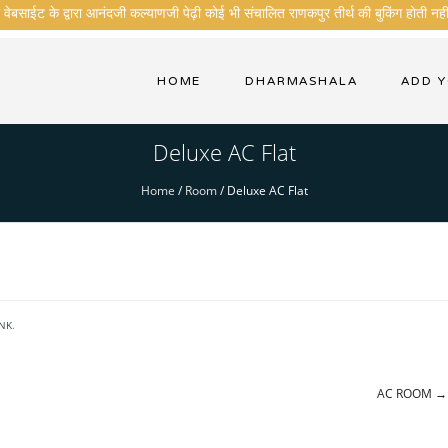
ेबसाईट के द्वारा आनंदजी कल्याणजी पेढ़ी कोई भी संचालित राणकपुर तीर्थ की बुकिंग होती नही
HOME
DHARMASHALA
ADD 
Deluxe AC Flat
Home
/
Room
/
Deluxe AC Flat
NK
.
AC ROOM
→