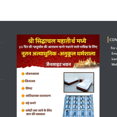
CON
For 
Ema
ica
Web