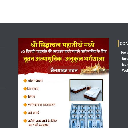
CON
For 
Ema
ica
Web