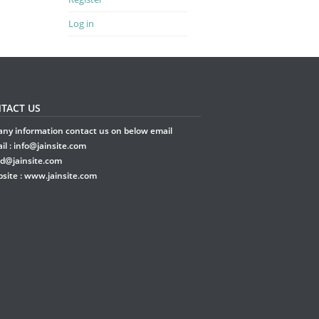
Log in
TACT US
any information contact us on below email
il :
info@jainsite.com
rd@jainsite.com
site :
www.jainsite.com