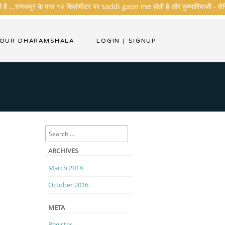
 है ...राणकपुर के पास १२ किलोमीटर पर saddi gaon me होती है और कुम्भारियाजी - शेरिशा - त
YOUR DHARAMSHALA
LOGIN
|
SIGNUP
Search
ARCHIVES
March 2018
October 2016
META
Register