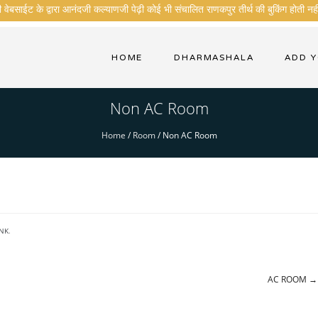
ेबसाईट के द्वारा आनंदजी कल्याणजी पेढ़ी कोई भी संचालित राणकपुर तीर्थ की बुकिंग होती नही
HOME
DHARMASHALA
ADD 
Non AC Room
Home
/
Room
/
Non AC Room
NK
.
AC ROOM
→