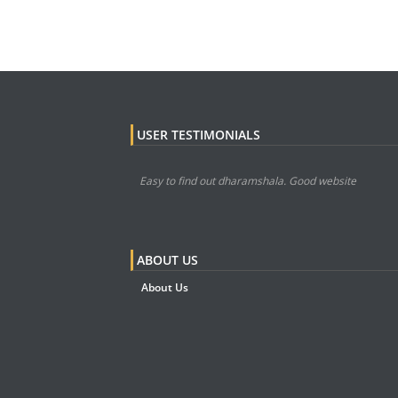
USER TESTIMONIALS
Easy to find out dharamshala. Good website
ABOUT US
About Us