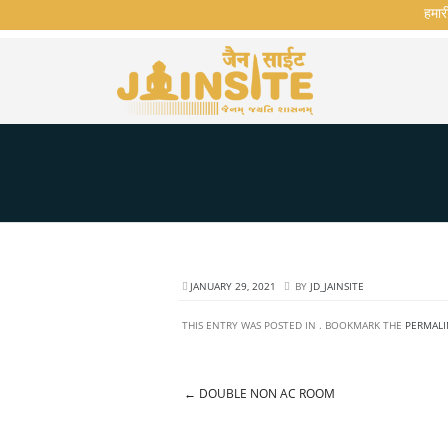
हमारी व
JANUARY 29, 2021
BY
JD_JAINSITE
THIS ENTRY WAS POSTED IN . BOOKMARK THE
PERMALI
←
DOUBLE NON AC ROOM
Post navigation