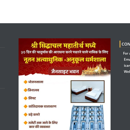
CON
For 
Ema
ica
Web