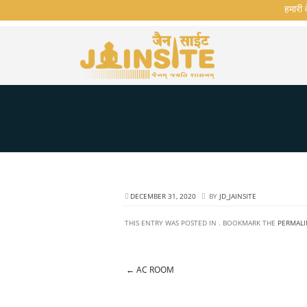
हमारी वे
DECEMBER 31, 2020
BY
JD_JAINSITE
THIS ENTRY WAS POSTED IN . BOOKMARK THE
PERMALI
←
AC ROOM
Post navigation