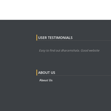
USER TESTIMONIALS
Easy to find out dharamshala. Good website
ABOUT US
About Us