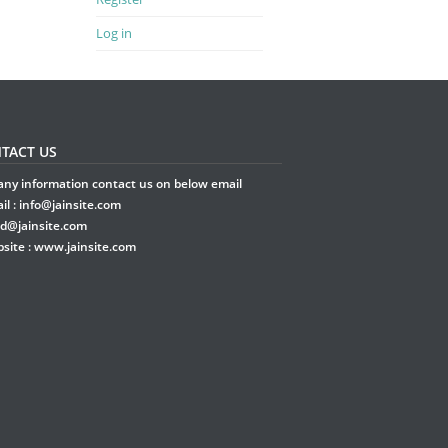
Log in
TACT US
any information contact us on below email
il :
info@jainsite.com
rd@jainsite.com
site :
www.jainsite.com