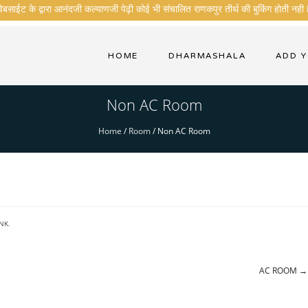
बसाईट के द्वारा आनंदजी कल्याणजी पेढ़ी कोई भी संचालित राणकपुर तीर्थ की बुकिंग होती नही ह
HOME
DHARMASHALA
ADD 
Non AC Room
Home
/
Room
/
Non AC Room
NK
.
AC ROOM
→