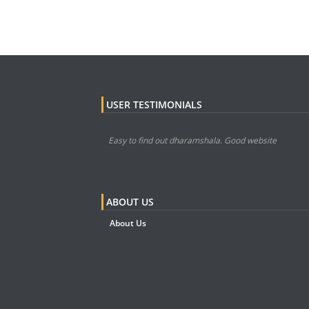
USER TESTIMONIALS
Easy to find out dharamshala. Good website
ABOUT US
About Us