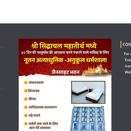
CON
For 
Ema
ica
Web