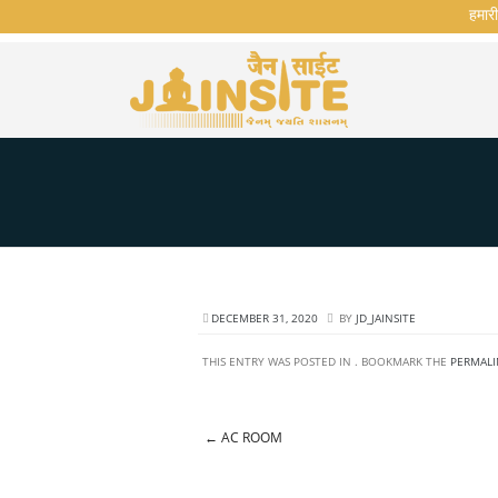
हमारी 
DECEMBER 31, 2020
BY
JD_JAINSITE
THIS ENTRY WAS POSTED IN . BOOKMARK THE
PERMALI
←
AC ROOM
Post navigation