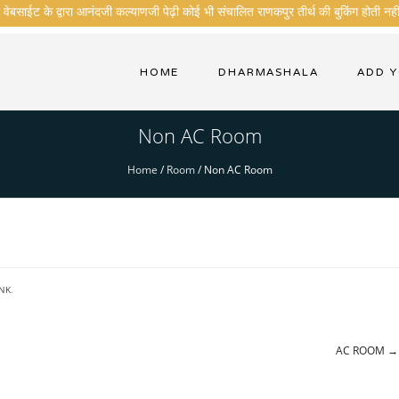
वेबसाईट के द्वारा आनंदजी कल्याणजी पेढ़ी कोई भी संचालित राणकपुर तीर्थ की बुकिंग होती नही
HOME
DHARMASHALA
ADD 
Non AC Room
Home
/
Room
/
Non AC Room
NK
.
AC ROOM
→