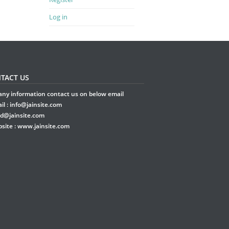
Log in
TACT US
any information contact us on below email
il :
info@jainsite.com
rd@jainsite.com
site :
www.jainsite.com