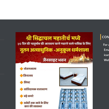
CON
For 
Ema
ica
Web