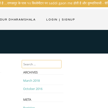
 है ...राणकपुर के पास १२ किलोमीटर पर saddi gaon me होती है और कुम्भारियाजी - शेरिशा - त
YOUR DHARAMSHALA
LOGIN
|
SIGNUP
Search
ARCHIVES
March 2018
October 2016
META
Register