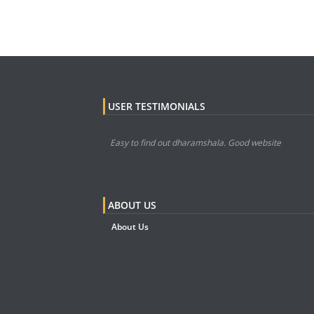
USER TESTIMONIALS
Easy to find out dharamshala. Good website
ABOUT US
About Us