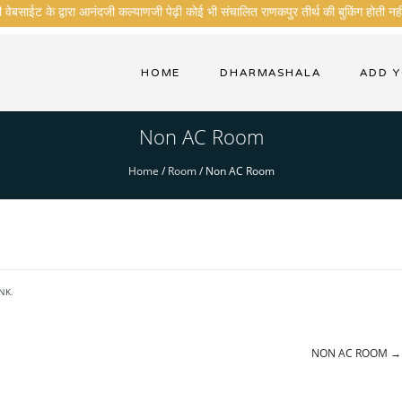
ेबसाईट के द्वारा आनंदजी कल्याणजी पेढ़ी कोई भी संचालित राणकपुर तीर्थ की बुकिंग होती नही
HOME
DHARMASHALA
ADD 
Non AC Room
Home
/
Room
/
Non AC Room
NK
.
NON AC ROOM
→