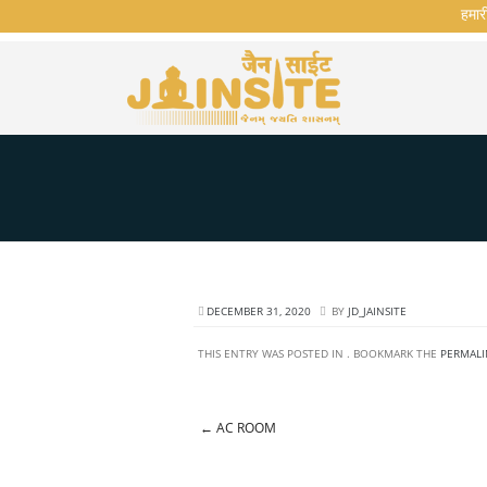
हमारी व
DECEMBER 31, 2020
BY
JD_JAINSITE
THIS ENTRY WAS POSTED IN . BOOKMARK THE
PERMALI
←
AC ROOM
Post navigation